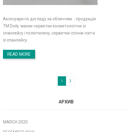
Аксесуари по догляду за обличчям - продукція
TM Doily: маски-серветки косметологічні зі
спанлейсу і поліетилену, серветки-спонж-патчі
зі спанлейсу.
READ MORE
1
2
АРХИВ
MARCH 2020