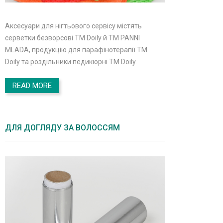
Аксесуари для нігтьового сервісу містять
серветки безворсові TM Doily й ТМ PANNI
MLADA, продукцію для парафінотерапії TM
Doily та роздільники педикюрні TM Doily.
READ MORE
ДЛЯ ДОГЛЯДУ ЗА ВОЛОССЯМ